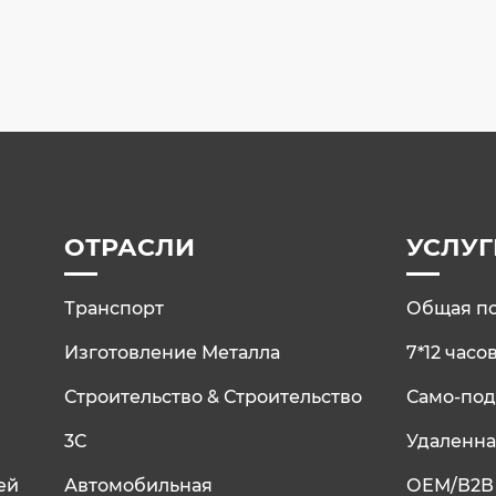
ОТРАСЛИ
УСЛУГ
Транспорт
Общая п
Изготовление Металла
7*12 час
Строительство & Строительство
Само-по
3С
Удаленн
ей
Автомобильная
ОЕМ/В2В