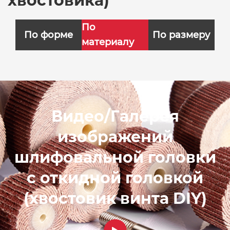
хвостовика)
По
По форме
По размеру
материалу
Видео/Галерея
изображений
шлифовальной головки
с откидной головкой
(хвостовик винта DIY)