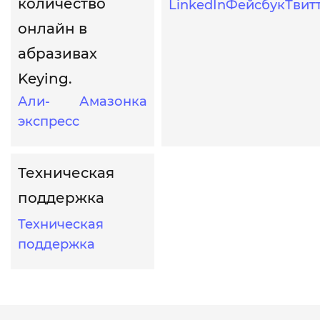
количество
LinkedIn
Фейсбук
Твит
онлайн в
абразивах
Keying.
Али-
Амазонка
экспресс
Техническая
поддержка
Техническая
поддержка