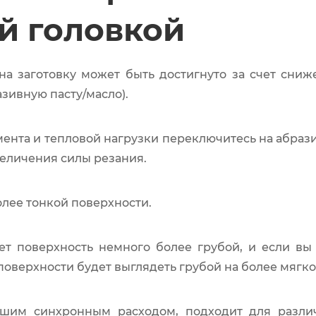
й головкой
а заготовку может быть достигнуто за счет сниж
зивную пасту/масло).
ента и тепловой нагрузки переключитесь на абраз
величения силы резания.
олее тонкой поверхности.
ет поверхность немного более грубой, и если вы
поверхности будет выглядеть грубой на более мягк
ошим синхронным расходом, подходит для различ