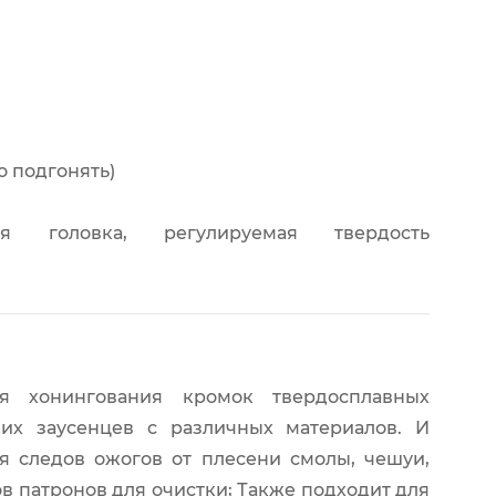
о подгонять)
ая головка, регулируемая твердость
я хонингования кромок твердосплавных
их заусенцев с различных материалов. И
я следов ожогов от плесени смолы, чешуи,
в патронов для очистки; Также подходит для