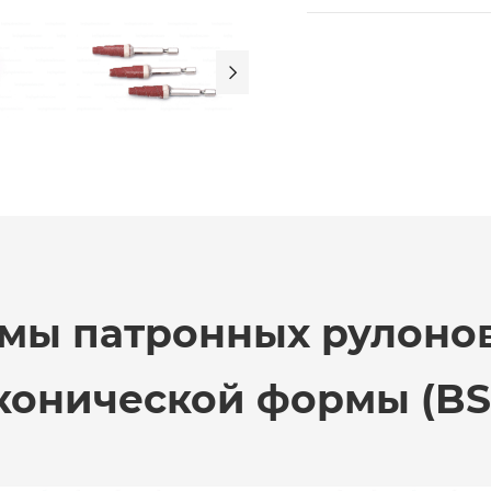

ы патронных рулонов
конической формы (BS