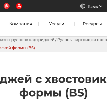


Язык
Компания
Услуги
Ресурсы
азон рулонов картриджей
Рулоны картриджа с хв
еской формы (BS)
джей с хвостови
формы (BS)