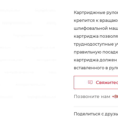
Картриджные рулон
крепится к вращаю
шлифовальной маши
картриджа позволя
труднодоступные уч
правильную посадк
картриджа должен 
вставленного в рул
Свяжите

Позвоните нам
+8
Поделиться с друз