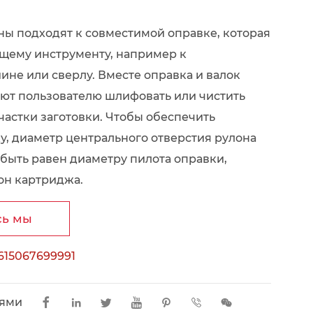
ы подходят к совместимой оправке, которая
щему инструменту, например к
не или сверлу. Вместе оправка и валок
ют пользователю шлифовать или чистить
астки заготовки. Чтобы обеспечить
у, диаметр центрального отверстия рулона
быть равен диаметру пилота оправки,
он картриджа.
сь мы
615067699991
ьями






