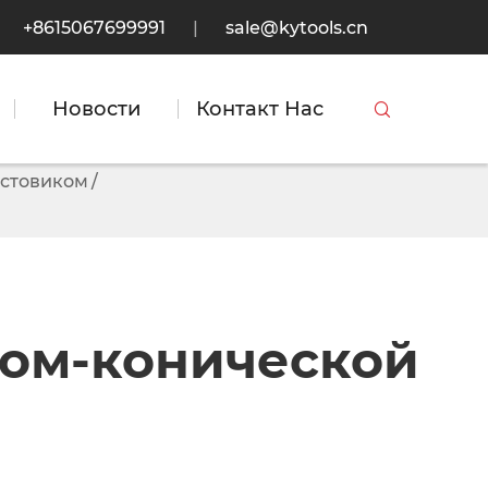
+8615067699991
|
sale@kytools.cn
Новости
Контакт Нас

остовиком
ком-конической