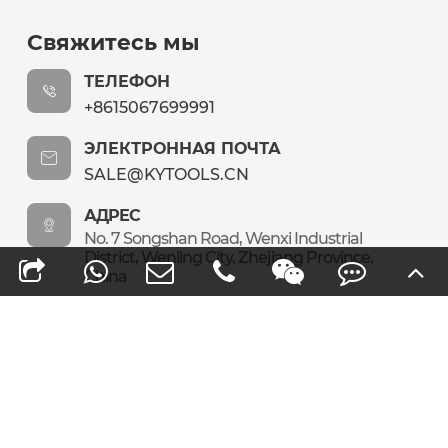
Свяжитесь мы
ТЕЛЕФОН
+8615067699991
ЭЛЕКТРОННАЯ ПОЧТА
SALE@KYTOOLS.CN
АДРЕС
No. 7 Songshan Road, Wenxi Industrial
District, Wenling City, Zhejiang Province,
China
Авторские права ©
Wenling Keying Abrasives Co., Ltd.
Все права
защищены.
Карта сайта
|