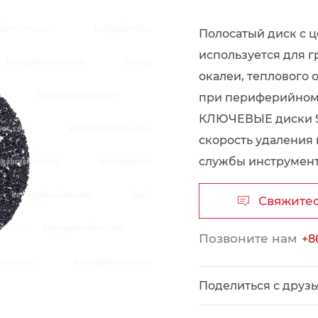
Полосатый диск с 
используется для г
окалеи, теплового 
при периферийном
КЛЮЧЕВЫЕ диски St
скорость удаления
службы инструмент
Свяжите

Позвоните нам
+8
Поделиться с друз