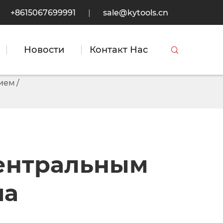
+8615067699991
|
sale@kytools.cn
Новости
Контакт Нас

тием
центральным
ма