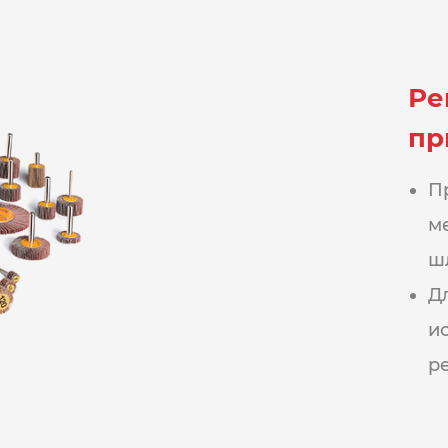
Ре
пр
П
м
ш
Д
и
ре