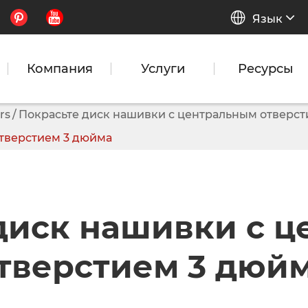


Язык
Компания
Услуги
Ресурсы
rs
Покрасьте диск нашивки с центральным отверс
отверстием 3 дюйма
диск нашивки с 
тверстием 3 дюй