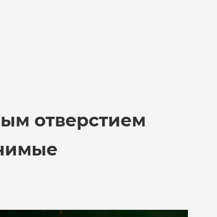
ным отверстием
енимые