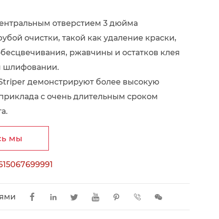
центральным отверстием 3 дюйма
рубой очистки, такой как удаление краски,
обесцвечивания, ржавчины и остатков клея
 шлифовании.
riper демонстрируют более высокую
 приклада с очень длительным сроком
а.
сь мы
615067699991
ьями






